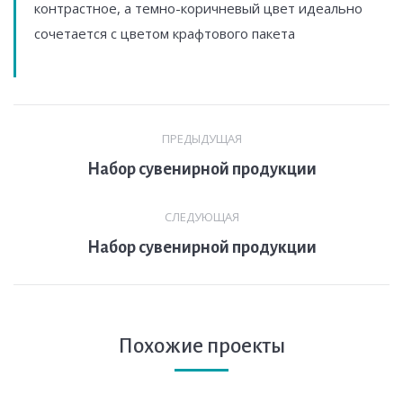
контрастное, а темно-коричневый цвет идеально
сочетается с цветом крафтового пакета
Навигация
ПРЕДЫДУЩАЯ
по
Предыдущая
Набор сувенирной продукции
комментариям
вкладка
СЛЕДУЮЩАЯ
След.
Набор сувенирной продукции
страница
Похожие проекты