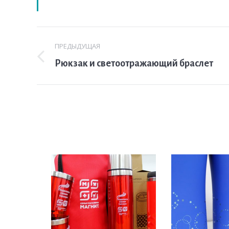
Навигация
ПРЕДЫДУЩАЯ
по
Предыдущая
Рюкзак и светоотражающий браслет
комментариям
вкладка