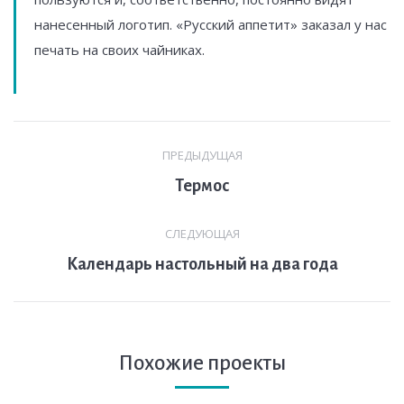
нанесенный логотип. «Русский аппетит» заказал у нас
печать на своих чайниках.
Навигация
ПРЕДЫДУЩАЯ
по
Предыдущая
Термос
комментариям
вкладка
СЛЕДУЮЩАЯ
След.
Календарь настольный на два года
страница
Похожие проекты