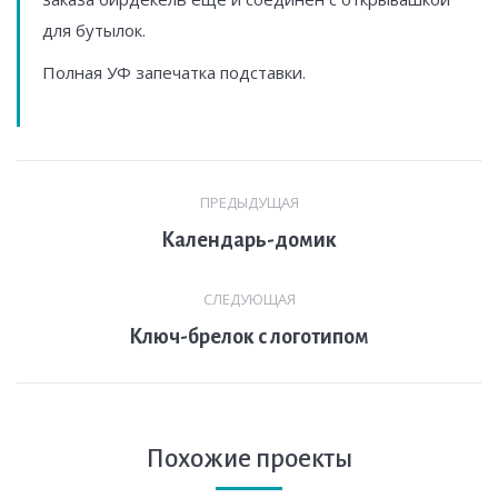
для бутылок.
Полная УФ запечатка подставки.
Навигация
ПРЕДЫДУЩАЯ
по
Предыдущая
Календарь-домик
комментариям
вкладка
СЛЕДУЮЩАЯ
След.
Ключ-брелок с логотипом
страница
Похожие проекты