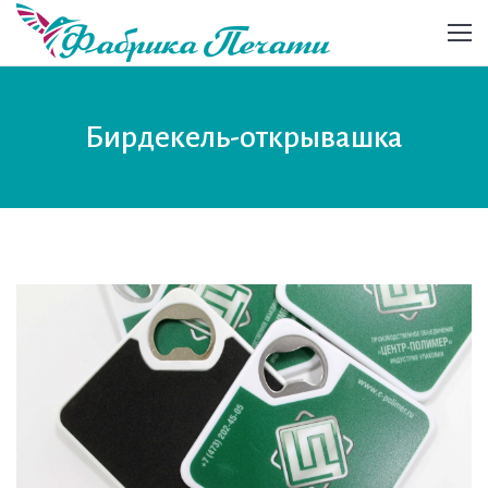
Бирдекель-открывашка